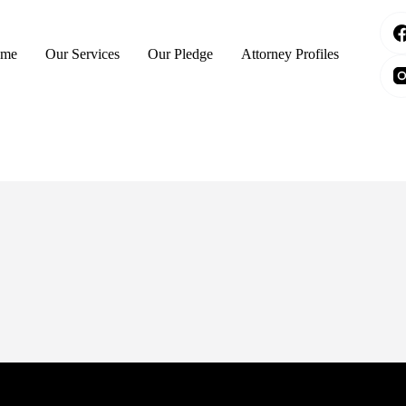
me
Our Services
Our Pledge
Attorney Profiles