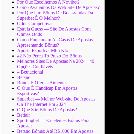
Por Que Escolhemos A Novibet?
Como Avaliamos Os Web Site De Apostas?
Por Que Um Bônus De Boas-vindas Da
Superbet É O Melhor?
Odds Competitivas
Estrela Guess — Site De Apostas Com
Ótimas Odds
Como Funcionam As Casas De Apostas
Apresentando Bônus?
Aposta Esportiva Mhh Kto
#2 Não Perca To Prazo Do Bônus
Melhores Sites De Apostas Na 2024 +40
Opções Confiáveis
– Betnacional
Betano
Bônus E Ofertas Atraentes
O Que É Handicap Em Apostas
Esportivas?
Superbet — Melhor Web-site De Apostas
On The Internet Em 2024
O Que São Bônus De Apostas?
Betfair
Sportingbet — Excelentes Bônus Para
Apostar
Betano Bônus: Até R$1000 Em Apostas