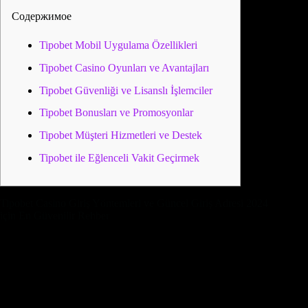
Содержимое
Tipobet Mobil Uygulama Özellikleri
Tipobet Casino Oyunları ve Avantajları
Tipobet Güvenliği ve Lisanslı İşlemciler
Tipobet Bonusları ve Promosyonlar
Tipobet Müşteri Hizmetleri ve Destek
Tipobet ile Eğlenceli Vakit Geçirmek
Tipobet Casino Giriş Yöntemleri ve Güncel Giriş Adresi 2024
için En Güvenilir Rehber
Tipobet Giriş için son güncel bağlantıya ulaşın! Tipobet
Güncel Giriş sayesinde kolayca erişim sağlayabilirsiniz.
Tipobet Yeni Giriş seçenekleriyle kesintisiz eğlence sürüyor.
Tipobet Güncel Giriş 2024 ile unutulmaz bir deneyim yaşayın!
Hemen Tipobet Giriş yapın ve fırsatları kaçırmayın! Tipobet