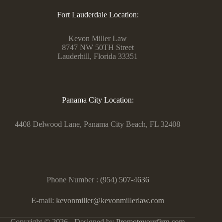
Fort Lauderdale Location:
Kevon Miller Law
8747 NW 50TH Street
Lauderhill, Florida 33351
Panama City Location:
4408 Delwood Lane, Panama City Beach, FL 32408
Phone Number :
(954) 507-4636
E-mail:
kevonmiller@kevonmillerlaw.com
Copyright © 2026 - Designed by
Promoteyourfirm.com