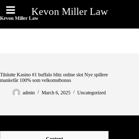
Skip
to
Kevon Miller Law
content
Kevon Miller Law
Tilslutte Kasino #1 buffalo blitz online slot Nye spillere
mankefår 100% som velkomstbonus
admin
March 6, 2025
Uncategorized
Content