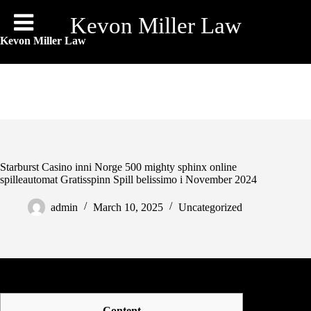
Skip
to
Kevon Miller Law
content
Kevon Miller Law
Starburst Casino inni Norge 500 mighty sphinx online
spilleautomat Gratisspinn Spill belissimo i November 2024
admin
March 10, 2025
Uncategorized
Content