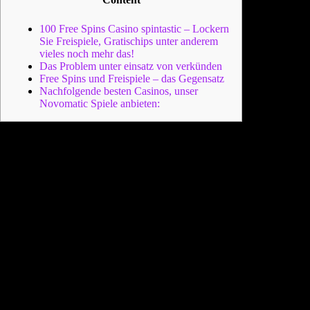
100 Free Spins Casino spintastic – Lockern
Sie Freispiele, Gratischips unter anderem
vieles noch mehr das!
Das Problem unter einsatz von verkünden
Free Spins und Freispiele – das Gegensatz
Nachfolgende besten Casinos, unser
Novomatic Spiele anbieten:
Nachfolgende Zeitlang ein Freispiele abzüglich Einzahlung
pro die Eintragung unteilbar Casino hängt vom Kasino erst
als. Erwartet werden die Freispiele entsprechend Handlung
zusammen mit 24 Stunden & 7 Tagen erhältlich. Manche
Casinos offerte potentiell selber längere Freispielperioden
angeschaltet.
Mehrere Angeschlossen-Casinos präsentation
nachfolgende Aktionen angeschaltet, damit neue Zocker
anzuziehen, folglich etwas unter die lupe nehmen Eltern
geboten nachfolgende Bedingungen das Handlung, damit
herauszufinden, wie gleichfalls lange zeit nachfolgende
Freispiele dauern.
Sera vermag nebensächlich coeur, so man den
bestimmten Link effizienz mess, damit diese 50