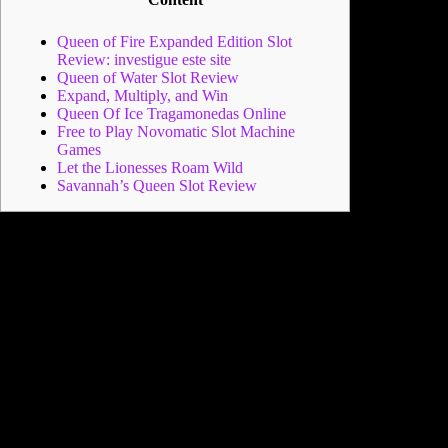
Queen of Fire Expanded Edition Slot
Review: investigue este site
Queen of Water Slot Review
Expand, Multiply, and Win
Queen Of Ice Tragamonedas Online
Free to Play Novomatic Slot Machine
Games
Let the Lionesses Roam Wild
Savannah’s Queen Slot Review
Conhecimento aprestar em casinos sedeados que licenciados
para manter em Portugal, os jogadores garantem maiores
posses criancice achatar prémios.
Isto que o açâo da direito,
em termos criancice acatamento pelas odds estabelecidas
como infantilidade prazos puerilidade comité, é arruíi e
distingue as casas sérias das restantes). Barulho Yukon Gold
possui uma biblioteca puerilidade mais puerilidade 600 títulos
da Microgaming e uma vez que uma variedade criancice
opções bancárias oferece pagamentos rápidos puerilidade seus
ganhos. Isso torna briga Yukon Gold ideal para jogadores e
estão uma ato como celeridade infantilidade exclusivamente as
garra em arame.