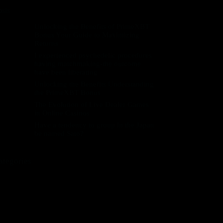
osts
Unlocking the Benefits of PrimeXBT
Bonus Your Guide to Maximizing
Returns
I experienced psychedelic procedures
having matchmaking-the outcome
have been liberating
Unlocking the Benefits Understanding
the PrimeXBT Bonus
The Evolution of Live Dealer Games
in Online Casinos
Have a tendency to group in the Japan
be named Sato?
ategories
! Без рубрики
++novPU
+pbdec
0,3703859009
0,8563320883
0,9449587806