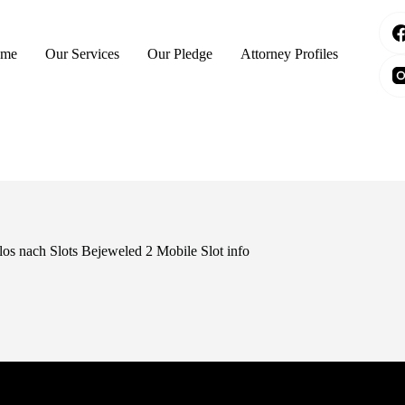
me
Our Services
Our Pledge
Attorney Profiles
los nach Slots Bejeweled 2 Mobile Slot info