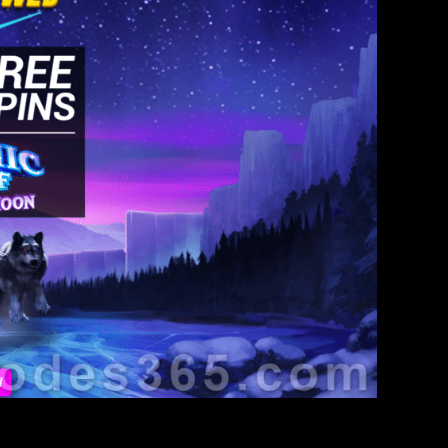
sschlusssystem dahinter arbeiten, unser es gefährdeten Spielern
n aller herren länder zu sperren. Dies Wild-Symbol ersetzt