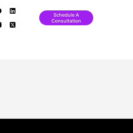
Schedule A
Consultation