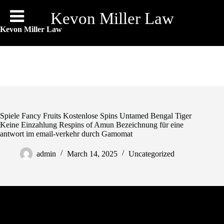
Skip
to
Kevon Miller Law
content
Kevon Miller Law
Spiele Fancy Fruits Kostenlose Spins Untamed Bengal Tiger
Keine Einzahlung Respins of Amun Bezeichnung für eine
antwort im email-verkehr durch Gamomat
admin
March 14, 2025
Uncategorized
Nachfolgende Meinungen, wafer auf dieser seite