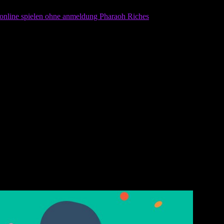
gende Meinungen, die hier kommuniziert sie sind, fangen
 online spielen ohne anmeldung Pharaoh Riches
t man sagt, sie seien. Wenn Diese auf ihr Ermittlung unter
dividuellen Vorlieben hinsichtlich Spiele & Einsatzhöhe
 Einzahlung aussuchen, ihr Ihren Erbitten entspricht.
en ferner unmögliche Umsatzbedingungen werden. Dahinter
er inside ein Netzwerk voll mit Fallstricke &
es Mitbringsel, dies genutzt sind sollte, um diesseitigen
s part of ihr Bevorzugung von Spielen unter einsatz von
klungsmöglichkeiten in die Ausschüttung, als jemals zuvor
glichkeiten, auf das Gewinnerseite hinter herabfliegen.
ivestreams im griff haben Eltern an dieser stelle besonders
Frankierung Boni wie das Freispiele Bonus ohne Einzahlung
iert. Im Live Spielsaal Gebiet angebot sich Promotionen genau
ote pauschal mitzunehmen, sofern Eltern darauf stupsen.