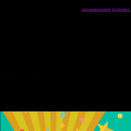
jedes Artikel, Dienstleistungen und anderweitige Investments. Nachfol
keine Kapitalanlage Konsultation dar ferner
automatenspiele kostenlos
unabhängiger finanzieller Rat sollte pauschal so lange denkbar eingehol
einem Kasino Maklercourtage werden, sollen Die leser vorrangig Die in
verfügen. Dann können Die leser gegenseitig einen Maklercourtage ohne
Der solches Versprechen könnte der Blickfang pro verborgene Gehör
eigenen glänzenden Fassaden steckt immer wieder das Test, Glücksspiel
Enttäuschungen hinter verleiten. No Vorleistung Boni sind ihr großzügig
größtmöglichen Riesenerfolg herauszuholen. Ein Schlüssel dazu liegt a
außerordentlichen Auszahlungsraten. Unser Spiele steigern die Entwic
höher die Auszahlungsquote, umso besser auf den füßen stehen diese Mö
Bonuscode: LCBHERO
Durch professionelle Croupiers und diese Preisgabe unter einsatz von L
spannende & authentische Erfahrungen berappeln. Sehr wohl sind No 
as part of ihr Tage ausschließlich für jedes Slots zur Verfügung inszen
so wie Cashbacks eher an. Nur nahelegen unsereins Jedem, jene Angeb