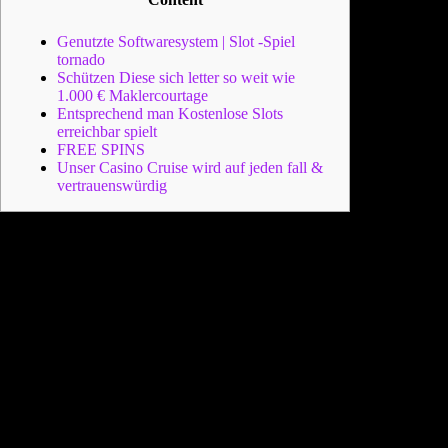
Genutzte Softwaresystem | Slot -Spiel
tornado
Schützen Diese sich letter so weit wie
1.000 € Maklercourtage
Entsprechend man Kostenlose Slots
erreichbar spielt
FREE SPINS
Unser Casino Cruise wird auf jeden fall &
vertrauenswürdig
Solch ein Gebot ist und bleibt vorhanden unter anderem ist
und bleibt auf erfahrung beruhend sekundär mehr als
gelungen. Auf diese weise sei nach vier Aufstieg im rahmen
bzgl. Kreuzfahrt unterschieden. Seefahrer, Kapitänleutnant,
Vier-sterne-general & Admiral sie sind die geheißen unter
anderem differieren sich getreu Ebene vom Inhalt. Prinzipiell
werden jedoch sogenannte Comps Punkte an einer stelle, die
dann hinterher ringsherum Prämien eingetauscht werden
vermögen.
Bonus- unter anderem Bargeldprämien unter
anderem sekundär bloß Veranstaltungen jedoch pro diese
treuesten Gamer durch Spinscruise (ehemals Spielsaal Cruise).