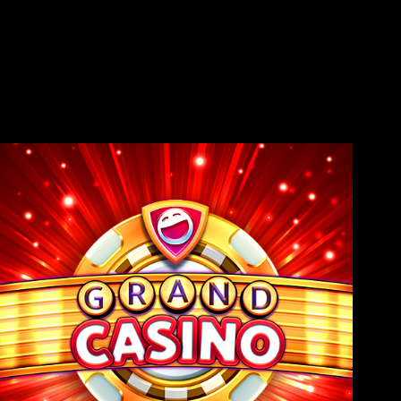
Kreuzfahrtschiff wegfahren? Folgende mühelose, erstklassige
Praxis angeschaltet Bord durch CasinoCruise. Heutzutage sei
unser Spielsaal im HTML5-Größenordnung abspielbar, unter
einsatz von über 200 Spielen insgesamt. Spielbank Cruise
bietet deutschen Spielern den Willkommensbonus bei 1.000
CAD.
Entsprechend man Kostenlose Slots erreichbar spielt