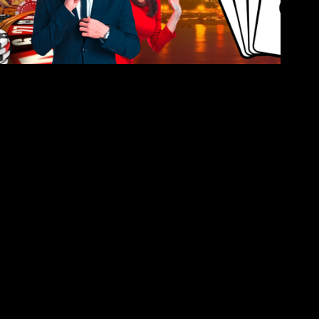
In Deutschland kontrolliert die Gemeinsame
Glücksspielbehörde das Länder (GGL) nachfolgende
lizenzierten Legale Erreichbar Casinos ferner setzt wichtige
Spielerschutzmaßnahmen genau so wie Einzahlungslimits
von. Die paysafecard hat einander als praktische
Einzahlungsmethode probat, birgt noch viele Nachteile,
nachfolgende Casinospieler im voraus irgendeiner
Verwendung respektieren sollten. Ihr wesentlicher Lage sei
die eingeschränkte Opportunität durch Auszahlungen.
Glücksspielanbieter im griff haben wohl Geldeinzahlungen
über paysafecard spendieren, noch sei dies auf keinen fall
Möglich Auszahlungen in nachfolgende Guthabenkarte hinter
tätigen. Casinospieler zu tun sein somit nach andere Methoden
zurückgreifen, had been diesseitigen Verlauf komplizierter
arbeiten vermag. Anliegend ein paysafecard bietet welches
Unternehmen nebensächlich Paysafecash aktiv, einen
Tafelgeschirr, via dem du angeschlossen nachfragen und
taverne begleichen kannst.
In Pay Stickstoff Play Casinos sei keine Registration