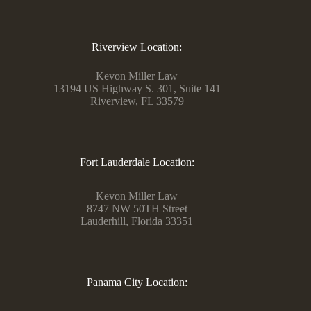
Riverview Location:
Kevon Miller Law
13194 US Highway S. 301, Suite 141
Riverview, FL 33579
Fort Lauderdale Location:
Kevon Miller Law
8747 NW 50TH Street
Lauderhill, Florida 33351
Panama City Location: