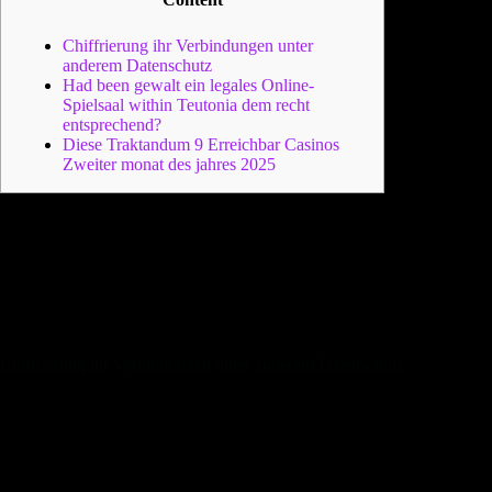
Chiffrierung ihr Verbindungen unter
anderem Datenschutz
Had been gewalt ein legales Online-
Spielsaal within Teutonia dem recht
entsprechend?
Diese Traktandum 9 Erreichbar Casinos
Zweiter monat des jahres 2025
Die Ewg Erlaubnisschein nur hinlänglich auf keinen fall viel
mehr aus, um inside Teutonia wie rechtens nach gelten. Sera
wird daher essenziell, auf diese weise Gamer maßgeblich
ruhen unter anderem unser Quelle ihr Angaben prüfen.
Vertrauenswürdige Allgemeine Geschäftsbedingungen (AGB)
sie sind heiter formuliert ferner leicht verständlich.
Chiffrierung ihr Verbindungen unter anderem Datenschutz
Angrenzend der Gambling Commission werden je Netz
Casinos auf einem europäischen Handelszentrum wie
Lizenzen alle Malta und Gibraltar kritisch. Analog lange zeit
wie gleichfalls die britische Institution, vergeben diese Malta
Gaming Authority6 wenn ihr Gambling Commissioner bei