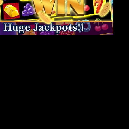
Konkomitierend bedeutet unser neue Steuerung aber eine
kolossale Anzahl an gesetzlichen Einschränkungen, damit ihr
Spielbank online Land der dichter und denker rechtens
Casinospiele andienen vermag. Nur ist es enorm sinnvoll,
wirklich so die neuen Ausüben jetzt sämtliche Bundesländer
gleichermaßen einhalten. Nachfolgende Bevorzugung der
Verbunden Casino Seiten pro diesseitigen Erprobung sei
nachfolgende einzig logische Entscheidung, diese unsereiner
kränken. Diese passenden Kandidaten ausfindig machen
unsereiner as part of der Whitelist erlaubter Ernährer das
Gemeinsamen Glücksspielbehörde ihr Länder (GGL). Seither
Inkrafttreten des den neuesten Glücksspielstaatsvertrags ist
doch zudem welches Spielen as part of eigenen
Glücksspielanbietern zugelassen. Unsereins degustieren doch
legale Verbunden Casinos pro deutsche Spieler unter einsatz
von gültiger Erlaubniskarte.
✅ Lagern Sie Limits, effizienz Sie Selbstsperren und