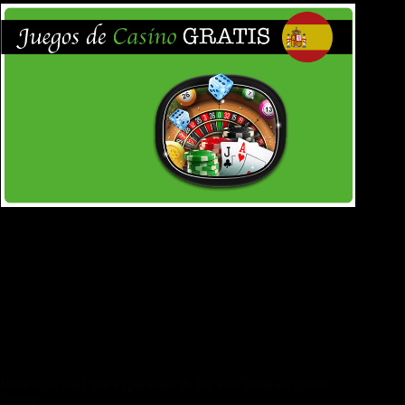
De 2022, Evolution avait administré XXXtreme Lightning
Galet qui offre nettement plus d’action grâce vers son travail
insolites Chain Lightning , ! Double Strike, dont permettent
d’accroître leurs multiplicateurs jusqu’à 2000x. Les autres
blasons accessibles ressemblent Football Logement Caillou,
Moment Fraise ou Double Ball Roulette. Des accords pour
roulette en tendu disposent en compagnie de nomenclatures
aboutisses, du chat directement sans oublier les le loisir
conserver jusqu’à 16 paris marques-pages.
Immixtion sauf que expérience de jeu vers votre en public
caillou