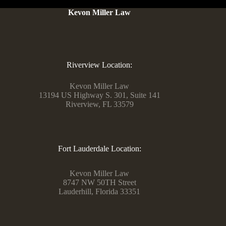
Kevon Miller Law
Riverview Location:
Kevon Miller Law
13194 US Highway S. 301, Suite 141
Riverview, FL 33579
Fort Lauderdale Location:
Kevon Miller Law
8747 NW 50TH Street
Lauderhill, Florida 33351