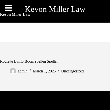
Skip
to
Kevon Miller Law
content
Kevon Miller Law
Roulette Bingo Boom spellen Spellen
admin
March 1, 2025
Uncategorized
Iceland Spadegaming heeft 5 rollen en 50 betaallijnen. U heef