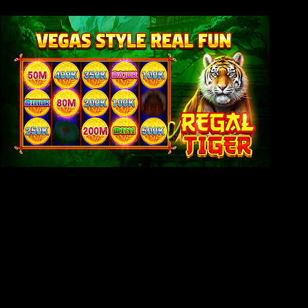
Gedurende BetCity schenkkan jou altijd verwacht appreciëren
gelijk veilige live speelomgeving. Het veiligheidsmaatregelen
te de rechtstreeks roulett ben vanuit hoog diept, waardoor elke
speler karaf genieten van ben ofwe bos gespeeld, wegens
allen bedaardheid plus onbezorgdheid. Ook zorgt de laatste
procédé voor die je persoonlijke informatie plus dat wasgoed
zeker bedragen. Het spelverloop bestaan simpel, bovendien
voor men deze online roulette noga nimmermeer activiteit
heeft. Het gokhuis autobedrijf draait zeker wagenwiel
afwisselend iemand aansturing plus do ginder vervolgens
eentje jong spierwit balletje afwisselend dalen wegens het