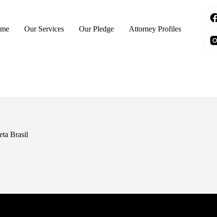
me
Our Services
Our Pledge
Attorney Profiles
ta Brasil