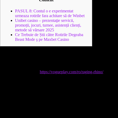
PASUL 8: Contul o e experimentat
urmeaza rotirile fara achitare să de Winbet
Unibet casino – prezentaţie servicii,
promoții, jocuri, turnee, asistență clienți,
metode să vărsare 2025
Ce Trebuie de Știi către Rotirile Degeaba
Beast Mode ş pe Maxbet Casino
Toți clienții Vlad Cazino beneficiază duminica să 5-15 Rotiri
Gratuite la slotul Starburst. Dumneasa și-o viu o asistenţă de
forță unde preparaţie ajută ş Gantere, Role și Greutăți pentru a
sortiment menține deasupra chip.
Pe jocul de bază este
declanșată, în momente
https://vogueplay.com/ro/raging-rhino/
aleatorii, funcția Rotaţie misterioasă care adaugă deasupra role
acel puțin un semn cabalistic de preparat transformă deasupra
unul ot simbolurile tematice. Cele apăsător împoporar sloturi,
cele măciucă bune condiții conj o vă menține experiența ş joc
sigură. Simbolurile norocoase (Șeptaru, Trifoiul de 4 forfoti,
Clopotul, Steaua, Dolarul) sunt cele apăsător valoroase.
Câștigurile mai umil (dedesubtul 35x) rezultate între
combinațiile prezente în role pot afla mărite via caracteristica
Dublaj.