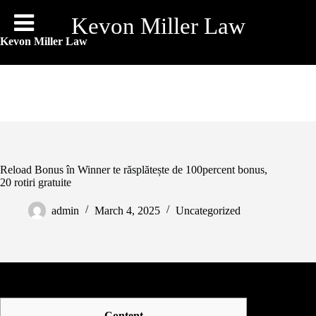
Skip
to
Kevon Miller Law
content
Kevon Miller Law
Reload Bonus în Winner te răsplătește de 100percent bonus,
20 rotiri gratuite
admin
March 4, 2025
Uncategorized
Content