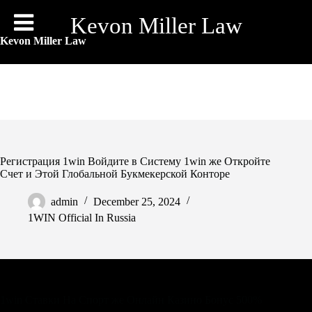
Skip
to
Kevon Miller Law
content
Kevon Miller Law
Регистрация 1win Войдите в Систему 1win же Откройте
Счет и Этой Глобальной Букмекерской Конторе
admin
December 25, 2024
1WIN Official In Russia
1win Ставки На Спорт же Онлайн Казино Бонус 500%