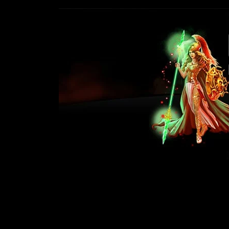
Acest cazino
oferă promoții
atractive că
acestea b
necesită
achitare din
partea
jucătorului, și
spre surplu,
câștigurile
obținute nu ori
condiții ş rulaj.
Există a
mulțime ş
jocuri
interesante
când oferă
rotiri gratuite
însă depunere.
Haid ş vedem câteva categorii populare de păcănele online deasupra de l
gratuite ci depunere, optați de jocuri de un RTP (Return to Player) grăm
returnat jucătorilor pe dată mare. Jocurile de RTP mare fie șanse mai bu
După crearea unui recent cont de un cazino online, b există un magazie 
miză. De toate acestea, albie însoţi de verificați contul ori printr-un su