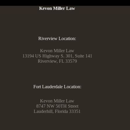
Kevon Miller Law
Riverview Location:
Kevon Miller Law
13194 US Highway S. 301, Suite 141
Riverview, FL 33579
Fort Lauderdale Location:
Kevon Miller Law
8747 NW 50TH Street
Lauderhill, Florida 33351