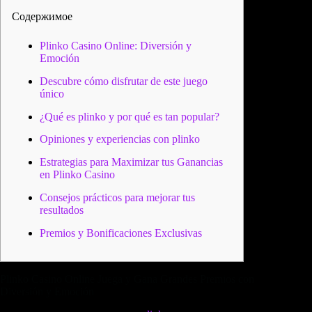
Содержимое
Plinko Casino Online: Diversión y
Emoción
Descubre cómo disfrutar de este juego
único
¿Qué es plinko y por qué es tan popular?
Opiniones y experiencias con plinko
Estrategias para Maximizar tus Ganancias
en Plinko Casino
Consejos prácticos para mejorar tus
resultados
Premios y Bonificaciones Exclusivas
Plinko Casino Online Juega y Gana Grandes Premios con
Diversión y Emoción