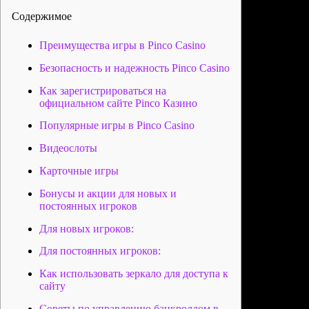
Содержимое
Преимущества игры в Pinco Casino
Безопасность и надежность Pinco Casino
Как зарегистрироваться на
официальном сайте Pinco Казино
Популярные игры в Pinco Casino
Видеослоты
Карточные игры
Бонусы и акции для новых и
постоянных игроков
Для новых игроков:
Для постоянных игроков:
Как использовать зеркало для доступа к
сайту
Советы по управлению банкроллом в