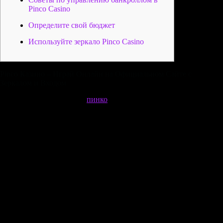
Pinco Casino
Определите свой бюджет
Используйте зеркало Pinco Casino
Pinco Казино – Играй Онлайн на Официальном Сайте с
Зеркалом и Входом
Добро пожаловать в мир
пинко
Казино, где азарт и
развлечения становятся на первый план. Пинко – это не
просто казино, а место, где каждый игрок может
почувствовать себя настоящим победителем.
Официальный сайт Pinco предлагает широкий выбор
игр, от классических слотов до сложных рулеток, чтобы
удовлетворить даже самых требовательных геймеров.
Чтобы начать свое приключение в Пинко Казино, вам
необходимо найти Пинко вход. Этот шаг является
ключевым для доступа к всем возможностям платформы.
Однако, иногда из-за блокировок или технических
проблем, прямой доступ может быть затруднен. В таких
случаях, Пинко зеркало становится незаменимым