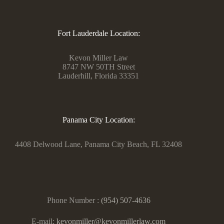
Fort Lauderdale Location:
Kevon Miller Law
8747 NW 50TH Street
Lauderhill, Florida 33351
Panama City Location:
4408 Delwood Lane, Panama City Beach, FL 32408
Phone Number :
(954) 507-4636
E-mail:
kevonmiller@kevonmillerlaw.com