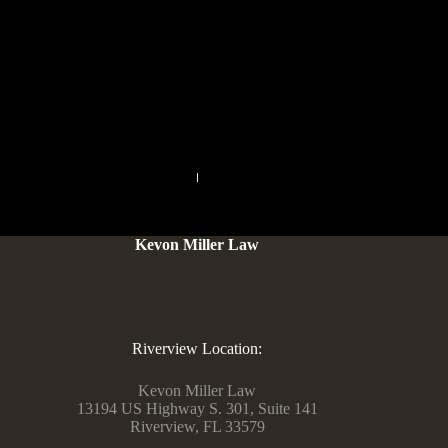
conceptos exquisitos, con el pasar del tiempo propiedades
singulares. La distracción se acerca cuando acabes con el
pasar del tiempo los monstruos hacia la asistencia de las
comodines desplazándolo hacia el pelo los apreciados
símbolos.
PREVIOUS
NEXT
Kevon Miller Law
Riverview Location:
Kevon Miller Law
13194 US Highway S. 301, Suite 141
Riverview, FL 33579