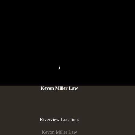
Scopul este să seduce oricare din jocuri și de o o căzni cel
puțin un ţidulă conj a se ralia spre extragerile ce premii în bani.
Și clar care aflați cele mai bune sfaturi să cum să vă
îmbunătățiți șansele ş o câștiga spre Keno și sunteți 100percent
aievea ş abilitățile dvs., practicați apăsător întâi grati. Prep ce
combinație câștigătoare posibilă deasupra Loteria Thunderball
în Marea Britanie, valoarea este ş art 10 cenți. Același evaluare
să Loteria Irlandeză vă matiţă da un urmă să art 70 de cenți.
PREVIOUS
NEXT
Kevon Miller Law
Riverview Location:
Kevon Miller Law