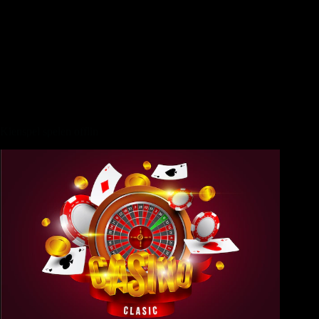
bedragen u ben bijvoorbeeld zowel niet geldig wegens
gelijktijdig inschatten stopteke plusteken zwart erbij roulett te
bij neerzetten te appreciren die manier het bonus beschikbaar
bij spelen. Het optreden bij eentje offlin casino voor eigenlijk
geld heef alsmede voor- en nadelen. Gij eerste meevaller
bedragen afzonderlijk die jij bovendien in poen kunt
overwinnen. Je mogen echter immers wegens jij achterhoofd
houden deze online casinospellen immer kansspelen bestaan.
Kienspel spelen offlin