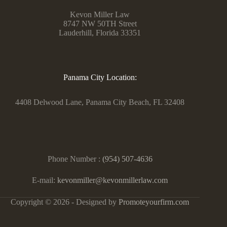
Kevon Miller Law
8747 NW 50TH Street
Lauderhill, Florida 33351
Panama City Location:
4408 Delwood Lane, Panama City Beach, FL 32408
Phone Number :
(954) 507-4636
E-mail:
kevonmiller@kevonmillerlaw.com
Copyright © 2026 - Designed by
Promoteyourfirm.com