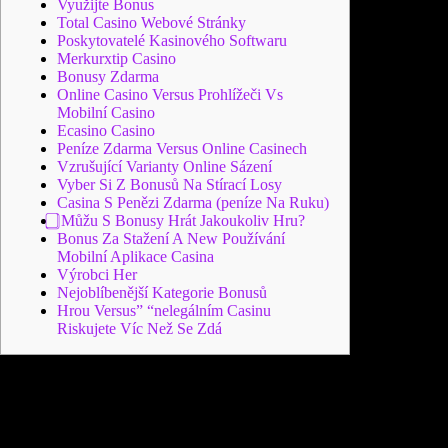
Využijte Bonus
Total Casino Webové Stránky
Poskytovatelé Kasinového Softwaru
Merkurxtip Casino
Bonusy Zdarma
Online Casino Versus Prohlížeči Vs
Mobilní Casino
Ecasino Casino
Peníze Zdarma Versus Online Casinech
Vzrušující Varianty Online Sázení
Vyber Si Z Bonusů Na Stírací Losy
Casina S Penězi Zdarma (peníze Na Ruku)
⃣ Můžu S Bonusy Hrát Jakoukoliv Hru?
Bonus Za Stažení A New Používání
Mobilní Aplikace Casina
Výrobci Her
Nejoblíbenější Kategorie Bonusů
Hrou Versus” “nelegálním Casinu
Riskujete Víc Než Se Zdá
Casino Ambassador, umístěné sixth is v srdci Prahy na
Václavském náměstí, nabízí intenzivní kasinový zážitek
uprostřed pulzujícího hlavního města. Toto casino je oblíbené
jak mezi” “místními, tak mezi turisty a odráží pohostinnou a