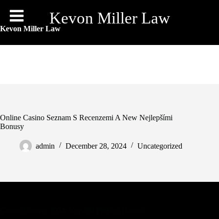
Skip
to
Kevon Miller Law
content
Kevon Miller Law
Online Casino Seznam S Recenzemi A New Nejlepšími
Bonusy
admin
December 28, 2024
Uncategorized
Casino Bonusy 2024: Největší Přehled Bonusů