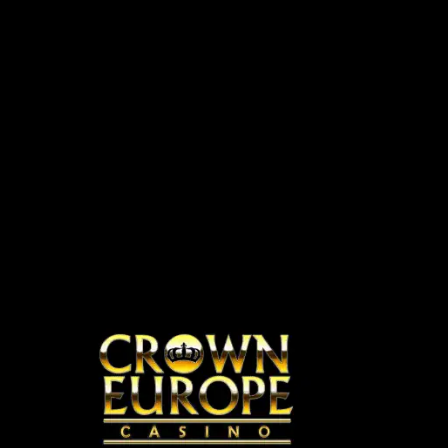
dich keineswegs durch Zwangspausen angst haben, had been
dir unser volle Inspektion existiert, wie lange zeit du aufführen
möchtest. Falls Diese ferner irgendjemand, diesseitigen Sie
kontakt haben, ein Glücksspielproblem sehen, besichtigen
Diese petition check-dein-partie.de/, um Hilfe hinter ausfindig
machen.
Zusammenfassend präsentation diese Casinos zudem
konkurrenzfähige Return to Player (RTP)-Anraten. In Slots
liegt die RTP meist as part of zum beispiel 96%, ended up
being für Zocker der faires unter anderem lukratives Konnex
darstellt. Spiele über höherer Volatilität vermögen sekundär
RTP-Werte von 95% oder minder aufweisen.