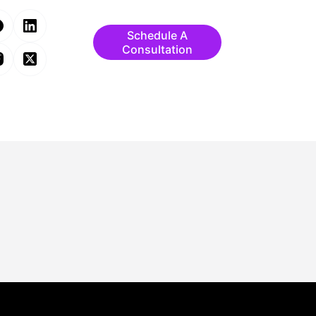
Schedule A
Consultation