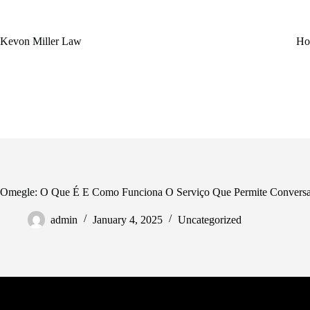
Skip
to
content
Kevon Miller Law
Ho
Omegle: O Que É E Como Funciona O Serviço Que Permite Conversa
admin
January 4, 2025
Uncategorized