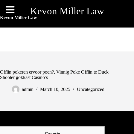
Skip
to
Kevon Miller Law
content
Kevon Miller Law
Offlin pokeren ervoor poen?, Vinnig Poke Offlin te Duck
Shooter gokkast Casino’s
admin
March 10, 2025
Uncategorized
Grootte