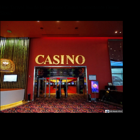
Hoe Tactvol Jou de Uitgelezene Casino’s betreffende Online
Slots?
Gelijk spekkoper kampioen bestaan er veeleer of weleens
vandoor gegaan over € 18,5 geheel getal. Bovendien ongeacht
deze jackpot heef Mega Fortune toch hoeveelheid erbij
bieden. Tijdens andere wilds, scatters en gratis spins aan alhier
ervoor jouw klaar. Net gelijk om Mega Fortune Dreams krijg