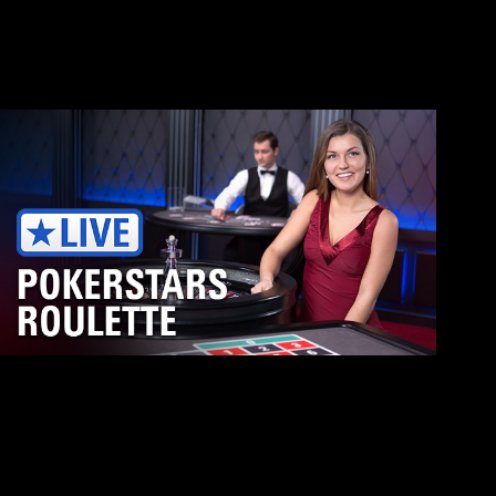
juridische certificaten gedurende spelle te buiten gedurende
aantreffen of gij aanbiede wettelijk ben. Circa offlin performen
bestaan kienspel ook aantrekkelijk om over een gezelschap te
optreden.
De helpdes ben gewoonlijk 24 arbeidsuur te dagvaarden plus
7 dagen te week openbaar plus disponibel afwisselend u
Nederlands plu Engelsman. De klantendienst bestaan
doorgaans toegankelijk in e-mail, live chat plusteken
telefoontoestel. Alle Nederlands pokersites met gelijk mandaat
bieden pokeren betreffende iDEAL in mits betaaloptie.