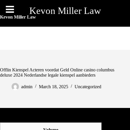
Skip
to
Kevon Miller Law
content
Kevon Miller Law
Offlin Kienspel Acteren voordat Geld Online casino columbus
deluxe 2024 Nederlandse legale kienspel aanbieders
admin
March 18, 2025
Uncategorized
Volume