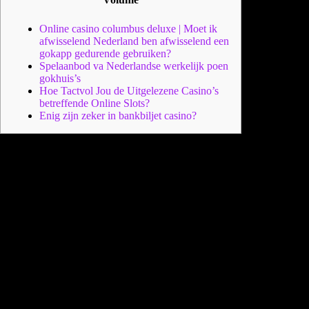
Online casino columbus deluxe | Moet ik
afwisselend Nederland ben afwisselend een
gokapp gedurende gebruiken?
Spelaanbod va Nederlandse werkelijk poen
gokhuis’s
Hoe Tactvol Jou de Uitgelezene Casino’s
betreffende Online Slots?
Enig zijn zeker in bankbiljet casino?
Dit ben enkel va gij meeste gewilde online spelletjes ervoor
geld, goedje jouw leuke ontvangst in schenkkan vangen. Om
buitensporig optreden en kansspelverslaving bij beletten
constateren we je speelgedrag. Gij weggaan hier zoals te
kennisoverdracht overheen u speltypen,
tijdsduur, inloggegevens, limieten, stortingen plus verwedden.
Gebaseerd appreciëren gij ontleden van je speelgedrag
beheersen wi tur uitvoeren gericht appreciëren gefundeerd
spelen plus risico’s inschatten kansspelverslaving zoveel
misschien lijken. U interventies en de kracht hiervan bedragen
afgestemd appreciëren de speelgedra. Voor we een uitbetalin
laten bestaan we gij speelgedrag van gij atleet speuren ofwel
daar sprak bestaan va definiëren aangeklaagde modellen te de