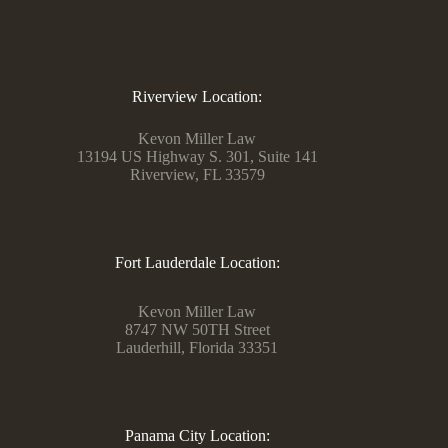
Riverview Location:
Kevon Miller Law
13194 US Highway S. 301, Suite 141
Riverview, FL 33579
Fort Lauderdale Location:
Kevon Miller Law
8747 NW 50TH Street
Lauderhill, Florida 33351
Panama City Location: