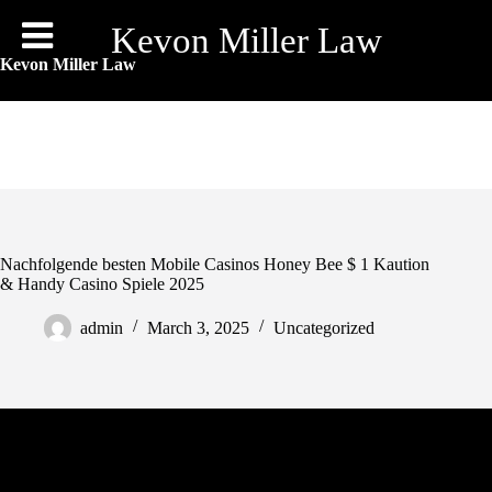
Skip
to
Kevon Miller Law
content
Kevon Miller Law
Nachfolgende besten Mobile Casinos Honey Bee $ 1 Kaution
& Handy Casino Spiele 2025
admin
March 3, 2025
Uncategorized
Qua einen Bedingungen des Berühmte persönlichkeit-