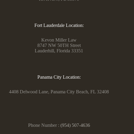
Fort Lauderdale Location:
Kevon Miller Law
8747 NW 50TH Street
Lauderhill, Florida 33351
Panama City Location:
4408 Delwood Lane, Panama City Beach, FL 32408
Phone Number :
(954) 507-4636