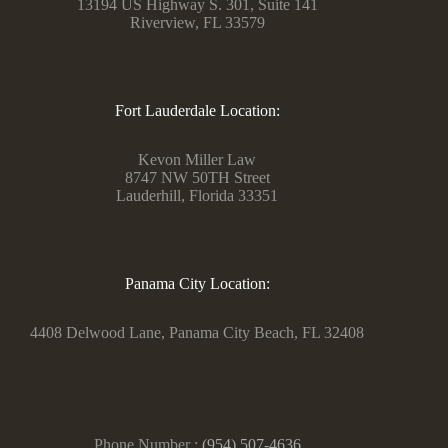
13194 US Highway S. 301, Suite 141
Riverview, FL 33579
Fort Lauderdale Location:
Kevon Miller Law
8747 NW 50TH Street
Lauderhill, Florida 33351
Panama City Location:
4408 Delwood Lane, Panama City Beach, FL 32408
Phone Number :
(954) 507-4636