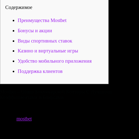
Содержимое
Преимущества Mostbet
Бонусы и акции
Виды спортивных ставок
Казино и виртуальные игры
Удобство мобильного приложения
Поддержка клиентов
Mostbet – Обзор Букмекерской Конторы С Лучшими
Коэффициентами и Бонусами
Мостбет – это не просто букмекерская контора, это
официальный сайт, где каждый игрок найдет свою удачу.
Скачай
mostbet
и открой мир азарта и выигрыша!
Не упусти шанс войти в Mostbet Casino через Mostbet
вход и испытать удачу в играх казино. Для тех, кто