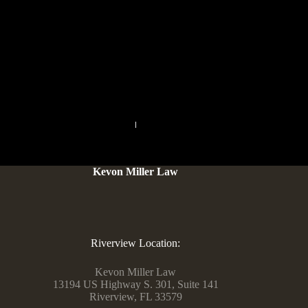
Casino или другими сервисами платформы.
Не забудьте, что вы всегда можете получить
дополнительную информацию на мостбет официальный
сайт или через приложение Mostbet.
PREVIOUS
NEXT
Kevon Miller Law
Riverview Location:
Kevon Miller Law
13194 US Highway S. 301, Suite 141
Riverview, FL 33579