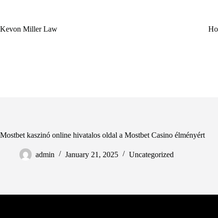
Skip
to
content
Kevon Miller Law
Ho
Mostbet kaszinó online hivatalos oldal a Mostbet Casino élményért
admin
January 21, 2025
Uncategorized