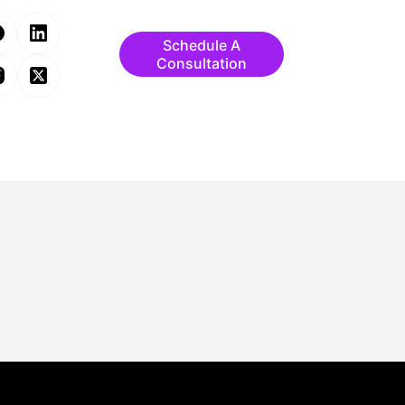
Schedule A
Consultation