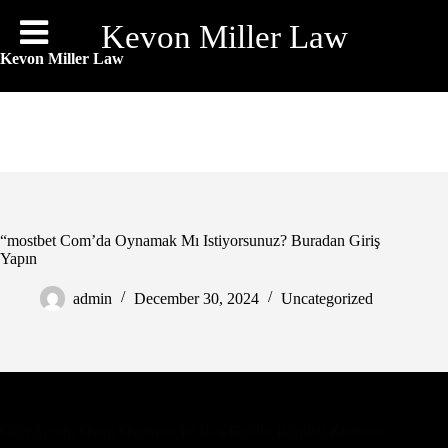
Skip
to
Kevon Miller Law
content
Kevon Miller Law
“mostbet Com’da Oynamak Mı Istiyorsunuz? Buradan Giriş
Yapın
admin
December 30, 2024
Uncategorized
Giriş Yapın, Oyun Oynayın Ve Hoş Geldin Bonusu Kazanın