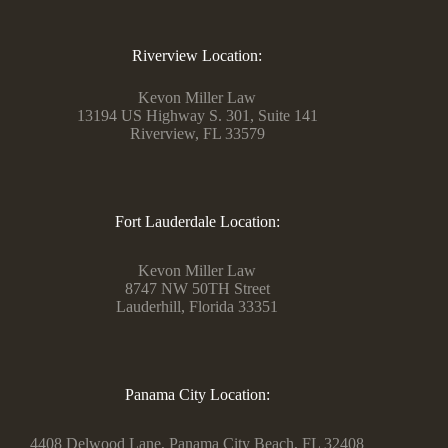
Riverview Location:
Kevon Miller Law
13194 US Highway S. 301, Suite 141
Riverview, FL 33579
Fort Lauderdale Location:
Kevon Miller Law
8747 NW 50TH Street
Lauderhill, Florida 33351
Panama City Location:
4408 Delwood Lane, Panama City Beach, FL 32408