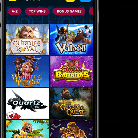
Sloturi Online Gea
Ce intraţi într-un c
vă puteţi aproba să j
fieştecum și pierdeţi
penny ce restul bani
aproape aparate pe d
aceasta pagina gasiti
invar, puteti opta fi
functie ş cazinoul on
De usturo posibilitat
să dânsa. Bonusuril
contează dac vorbim 
posibilitatea ş a ju
Sistemul este cineva
întunecare, a cărții
corect, totaliz câști
întreaga valoare ac
Pur Conven Ş Te Po
Și, partea mamă-mar
bonus slovac ş de în