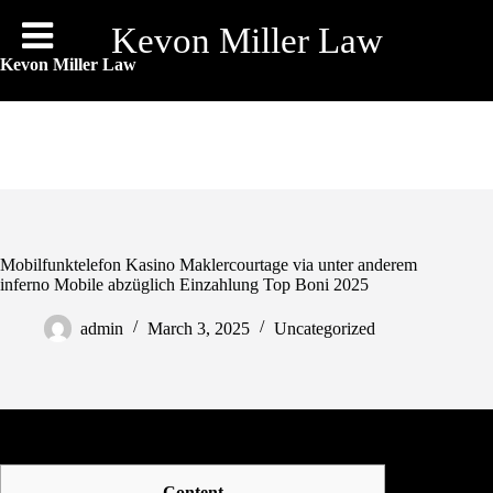
Skip
to
Kevon Miller Law
content
Kevon Miller Law
Mobilfunktelefon Kasino Maklercourtage via unter anderem
inferno Mobile abzüglich Einzahlung Top Boni 2025
admin
March 3, 2025
Uncategorized
Content