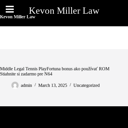
Skip
to
Kevon Miller Law
content
Kevon Miller Law
Middle Legal Tennis PlayFortuna bonus ako používať ROM
Stiahnite si zadarmo pre N64
admin
March 13, 2025
Uncategorized
Narazil som na túto službu, ktorá sa stáva pokročilou a je na