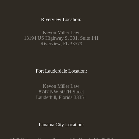
Riverview Location:
Kevon Miller Law
13194 US Highway S. 301, Suite 141
Riverview, FL 33579
Fort Lauderdale Location:
Kevon Miller Law
8747 NW 50TH Street
Lauderhill, Florida 33351
Panama City Location: