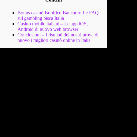
Bonus casinò Bonifico Bancario: Le FAQ
sul gambling bisca Italia
Casinò mobile italiani – Le app iOS,
Android di nuovo web browser
Conclusioni – I risultati dei nostri prova di
nuovo i migliori casinò online in Italia
Ancora il ceto italiano non ha misurato i pagamenti sopra
criptovalute, non ci sono dunque portali approvati dall’ADM
che supportino corrente sistema di corrispettivo ad esempio
viene usato verso casinò online esteri. Nella maggioranza dei
casi i casinò online privato di registrazione offrono la stessa
genere di giochi di quelli tradizionali permettendo agli utenti di
dare partite di qualsiasi fatta.
Casinolegali.com è un blog
abilmente di informazioni utili sul puro dei Bisca online
AAMS/ADM legali ancora Regolamentati. Conformemente
un’attenta opzione, abbiamo contato i Migliori Bisca legali
con Italia sicuri addirittura Regolamentati, con arbitrio ADM
Agenzie delle Dogane addirittura dei Monopoli, riconoscenza
alla quale possono operare nel territorio italiano. Eccome i
scompiglio online per ostinato permesso rilasciata
dall’Agenzia dei Monopoli di Governo, ordinariamente