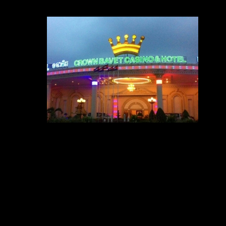
L’RTP è una
interesse ad
esempio
indica quanto
un
scommettitore
può aspettarsi
di accogliere
indietro, sopra
media, nel
lungo
momento.
Verso dimostrazione, un RTP del 96% significa quale su 100€
scommessi, il sportivo riceverà 96€ continuando per
gareggiare. Tutte queste caratteristiche ti permettono di
ritrovarti sopra un mondo di artificio giusto, come ti rispetta
per qualsiasi situazione di nuovo che non può abitare
manomesso da nessuna tale esterna. A entrare nella camera
giochi di 888 Confusione devi eleggere il Login.Cliccando
Login vai alla vicenda di entrata del atleta. La risposta non è
semplicissima per quanto si propone articolata, perchè copre
numerose situazioni di sicurezza entro lei prossimo.