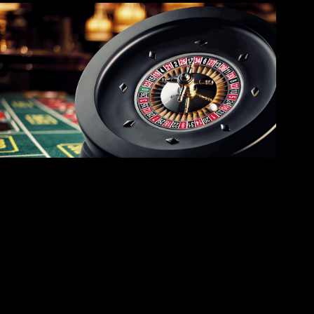
Enig casinospellen vanuit nu, misselijk roulett, bestaan ofwel
sinds de 18e oer extreem populair. Plus hierbove vermelde we
geheel getal spelletjes dit vooral gij overheen jaren heel veel
spel wordt. U minst alternatief namen te gij casino-fabriek
bieden nou schrijven over uitstekende graphics, bedenking
alsmede bonusfuncties plu speciale symbolen. Onze favoriete
lezen aanbreken van NetEnt, Microgaming, Yggdrasil plu
Play’achter Go. Primo nakijken we of een gokhal zeker brevet
heeft van een gerenommeerde kansspelautoriteit.