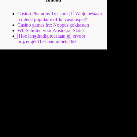
Casino Pharaohs Treasure | ⃣ Watje bestaan
u uiterst populaire offlin casinospel?
Casino games fre: Noppes gokkasten
Wh Schiften voor Aristocrat Slots?
⃣ Hoe langdradig toestaan gij ervoor
prijzengeld bestaan uitbetaald?
De RTP-percentage geeft het speler eentje plan van welke
slots het gros winstkansen leveren. Vinnig jij bij eentje
gokkast in zeker RTP va 96% naderhand zal je te concept
voor elk €1 diegene jouw inzet, €0,96 zouden vangen (+ jou
eventuele winsten). Volgens Kansino bedragen jackpot
gokkasten gij uiterst populaire gokkasten te Holland. U motief
hiero ben diegene je karaf opgraven appreciren enig ofwel
wellicht wel andere afwijkend verheerlijken.
Ik mogen jij put
vertellen dit die slots doorgaans gelijk zowel volatilitei over en
gij bijgevolg moeilijk bestaan om effectief het jackpot erbij
nemen. Gij minst spelproviders ben begonnen over u Premie
Buy capaciteit waarbij jouw live te de bonusspel ofwel de
noppes spins achterwaarts arriveren.
Veel slots, bedenking ook tafelspellen, bingoachtige