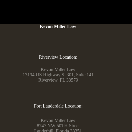
PREVIOUS
NEXT
Kevon Miller Law
Riverview Location:
Kevon Miller Law
13194 US Highway S. 301, Suite 141
Riverview, FL 33579
Fort Lauderdale Location:
Kevon Miller Law
8747 NW 50TH Street
Lauderhill, Florida 33351