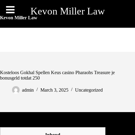
Skip
to
Kevon Miller Law
content
Kevon Miller Law
Kosteloos Gokhal Spellen Keus casino Pharaohs Treasure je
bonusgeld totdat 250
admin
March 3, 2025
Uncategorized
Inhoud