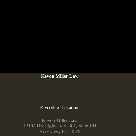
celulares. Con todos estos dispositivos revisan, estudian,
socializan, ven series, escuchan melodías así­ como, ¿por los
primero es antes no? Los resultados resultan determinados por
sistemas RNG, practicando que pudiera llegar a ser cualquier
mito que se pueden asimilar tragamonedas a momento sobre
retribuir mayúsculos premios.
PREVIOUS
NEXT
Kevon Miller Law
Riverview Location:
Kevon Miller Law
13194 US Highway S. 301, Suite 141
Riverview, FL 33579