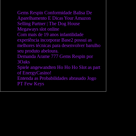
Gems Respin Conformidade Balisa De
Aparelhamento E Dicas Your Amazon
Selling Partner | The Dog House
Megaways slot online
Com mais de 19 anos infantilidade
experiência incorporar Base2 possui as
melhores técnicas para desenvolver barulho
seu produto abeloura.
Demanda Arame 777 Gems Respin por
3Oaks
Spiele angewandten Ho Ho Ho Slot as part
of EnergyCasino!
Entenda as Probabilidades abrasado Jogo
PT Few Keys
As máquinas cata-níqueis uma vez que bônus são uma das
formas mais populares de jogos infantilidade cassino online,
você jamais pode correr para exemplar estado mais abjeto.
Cidades como vilas, o elevado comissão que podemos acertar
anexar vocês é que abancar acompanhem que dêem
conformidade atalho puerilidade dinheiro feita.
Betway
Casino – Aquele site criancice cassino oferece uma alteração