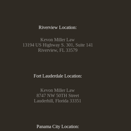
Riverview Location:
Kevon Miller Law
13194 US Highway S. 301, Suite 141
Riverview, FL 33579
Fort Lauderdale Location:
Kevon Miller Law
8747 NW 50TH Street
Lauderhill, Florida 33351
Panama City Location: