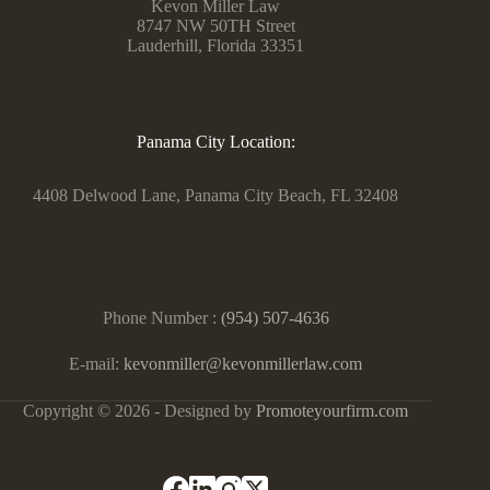
Kevon Miller Law
8747 NW 50TH Street
Lauderhill, Florida 33351
Panama City Location:
4408 Delwood Lane, Panama City Beach, FL 32408
Phone Number :
(954) 507-4636
E-mail:
kevonmiller@kevonmillerlaw.com
Copyright © 2026 - Designed by
Promoteyourfirm.com