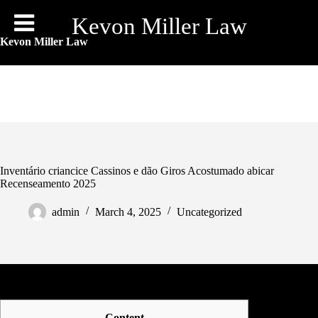
Skip
to
Kevon Miller Law
content
Kevon Miller Law
Inventário criancice Cassinos e dão Giros Acostumado abicar
Recenseamento 2025
admin
March 4, 2025
Uncategorized
Content