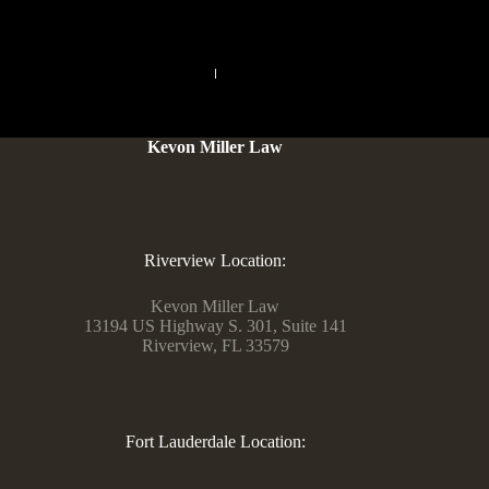
PREVIOUS
NEXT
Kevon Miller Law
Riverview Location:
Kevon Miller Law
13194 US Highway S. 301, Suite 141
Riverview, FL 33579
Fort Lauderdale Location: