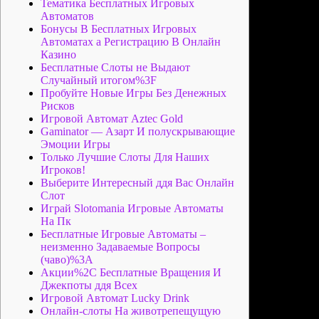
Тематика Бесплатных Игровых
Автоматов
Бонусы В Бесплатных Игровых
Автоматах а Регистрацию В Онлайн
Казино
Бесплатные Слоты не Выдают
Случайный итогом%3F
Пробуйте Новые Игры Без Денежных
Рисков
Игровой Автомат Aztec Gold
Gaminator — Азарт И полускрывающие
Эмоции Игры
Только Лучшие Слоты Для Наших
Игроков!
Выберите Интересный ддя Вас Онлайн
Слот
Играй Slotomania Игровые Автоматы
На Пк
Бесплатные Игровые Автоматы –
неизменно Задаваемые Вопросы
(чаво)%3A
Акции%2C Бесплатные Вращения И
Джекпоты ддя Всех
Игровой Автомат Lucky Drink
Онлайн-слоты На животрепещущую