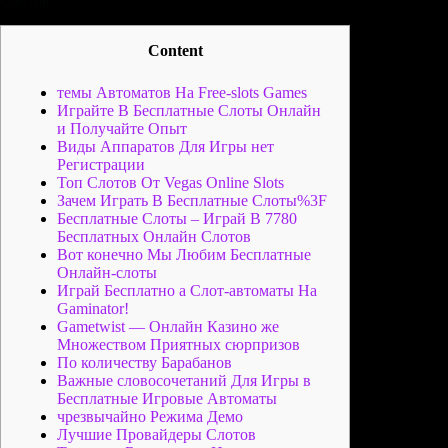
Слотов
Content
темы Автоматов На Free-slots Games
Играйте В Бесплатные Слоты Онлайн
и Получайте Опыт
Виды Аппаратов Для Игры нет
Регистрации
Топ Слотов От Vegas Online Slots
Зачем Играть В Бесплатные Слоты%3F
Бесплатные Слоты – Играй В 7780
Бесплатных Онлайн Слотов
Вот конечно Мы Любим Бесплатные
Онлайн-слоты
Играй Бесплатно а Слот-автоматы На
Gaminator!
Gametwist — Онлайн Казино же
Множеством Приятных сюрпризов
По количеству Барабанов
Важные словосочетаний Для Игры в
Бесплатные Игровые Автоматы
чрезвычайно Режима Демо
Лучшие Провайдеры Слотов