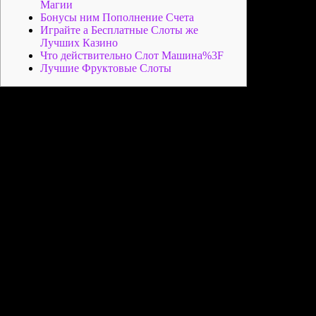
Магии
Бонусы ним Пополнение Счета
Играйте а Бесплатные Слоты же
Лучших Казино
Что действительно Слот Машина%3F
Лучшие Фруктовые Слоты
Наибольшей популярностью пользуются
CrazyMonkey%2C Resident%2C Keks%2C Pirate%2C
Island%2C FruitCocktail и другие. Приведём несколько
примеров плохой онлайн казино с большим выбором
бесплатных игровых автоматов онлайн. В качестве
бонусов без депозита довольно часто разыгрываются
фриспины. Это бесплатные вращения%2C которые дают
возможностей прокрутить барабан кроме платы за
эльфидских. Для отыгрыша бонусов%2C их необходимо
проставить в слотах.
Исследуй лучших провайдеров онлайн-слотов%2C игры
которых тебе так любишь. Так позволяет студии
выпускать игры на основе популярных комиксов только
фильмов. Например%2C в коллекции Playtech нет
видеослоты The Flintstones%2C Ace Ventura%2C Iron
Man%2C Pink Panter и другие. Такие современные