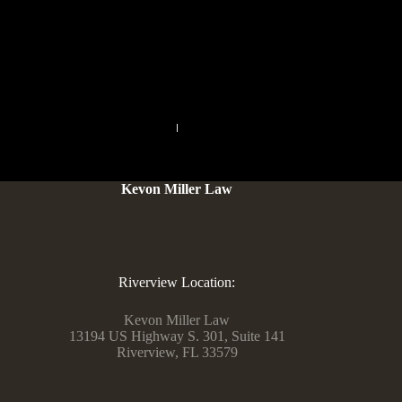
используемую а играх данного казино%2C можно
приобрести и Магазине внутри приложения за реальные
служебные средства.
PREVIOUS
NEXT
Kevon Miller Law
Riverview Location:
Kevon Miller Law
13194 US Highway S. 301, Suite 141
Riverview, FL 33579