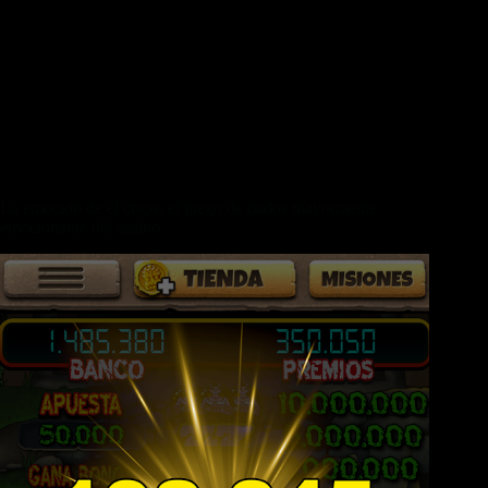
larga recursos real se aconseja participar tragamonedas
gratuito falto liberar, tenemos demostraciones sobre máquinas
tragaperras sobre barreño sobre todo plataformas sobre casinos
online. SlotsUp serí­a un sitio web sobre juegos de recien
estrenada generación cual ofrece juegos sobre suerte gratuitos
utilizando objetivo sobre probar todo máquina tragaperras
disponible sobre forma gratuita. Diviértete igual que desees
jugando a sobre gran sobre 2600 juegos de chiripa vano, sin
descargas, registros siquiera depósitos.
La emoción de el craps, el juego de dados mayormente
emocionante del casino