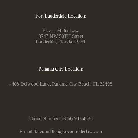
Fort Lauderdale Location:
Kevon Miller Law
8747 NW 50TH Street
Lauderhill, Florida 33351
Panama City Location:
4408 Delwood Lane, Panama City Beach, FL 32408
Phone Number :
(954) 507-4636
E-mail:
kevonmiller@kevonmillerlaw.com