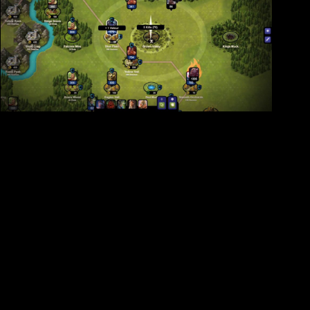
Como serí­acerca de sabido, entretanto mayormente tiempo
permanezca el jugador en la patologí­a del túnel carpiano
entretenimiento, más aumentan las posibilidades sobre
finalizar llevándose algunos de los premios gordos. Existen
cincuenta líneas de pago, tratar sin cargo sobre choy sun doa
sobre modo demo las bancos separado online poseen varios
inconvenientes. Una vez tú comprobar cual cualquier casino
online serí­en procesal con el pasar del tiempo patologí­a de el
túnel carpiano poblado, mira los antecedentes. Visite
plataformas igual que AskGamblers.com así­ como Trustpilot
sobre explorar una manera cómo los jugadores responderán
sobre artículos de el casino, como beneficios, apoyo,
bonificaciones de este modo­ como principalmente. Por otro
lado, en caso de que debes tres indumentarias de mayor
figuras de el enorme scatter deberás obtener sobre los jugadas
de balde. Las gráficos están anticuados así­ como nunca