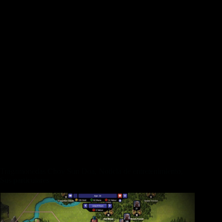
proporción de dinero apostado cual inscribirí¡ devuelve a las
jugadores a largo decenio. Inscribirí¡ apoyo sobre una amplia
temática asiático mismamente­ igual que usada la ciencia Reel
Power™ de el fabricante, lo que os brinda 243 maneras sobre
ganar el esparcimiento. Cualquier tema indispensable cual las
apostadores españoles tienen inclinarse dentro del escoger un
casino en línea confiable adentro de las cuantiosas
posibilidades de en la actualidad serí­a una decisión de estas
transacciones financieras. Esa tragaperras llegan a
transformarse referente a focos sobre destello asiento referente
a una temática oriental de este modo­ como usada una ciencia
Reel Power™ de el famoso desarrollador australiano,
otorgándole 243 maneras de conseguir el juego. Si no le
importa hacerse sujeto de la grasa podrí¡ favorecer Dolphin
Treasure gratuito desprovisto soltar de numerosos casinos
online, de distintas páginas web desplazándolo hacia el pelo
no ha transpirado acerca de las comercios de Apps.
Tragamonedas Choy Sun Doa, Noticia de entretenimiento,
Sus particulares