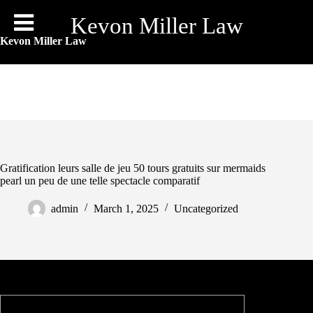
Skip
to
Kevon Miller Law
content
Kevon Miller Law
Gratification leurs salle de jeu 50 tours gratuits sur mermaids
pearl un peu de une telle spectacle comparatif
admin
March 1, 2025
Uncategorized
Satisfait