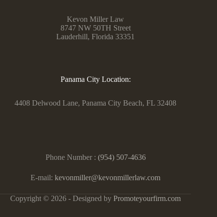
Kevon Miller Law
8747 NW 50TH Street
Lauderhill, Florida 33351
Panama City Location:
4408 Delwood Lane, Panama City Beach, FL 32408
Phone Number :
(954) 507-4636
E-mail:
kevonmiller@kevonmillerlaw.com
Copyright © 2026 - Designed by
Promoteyourfirm.com