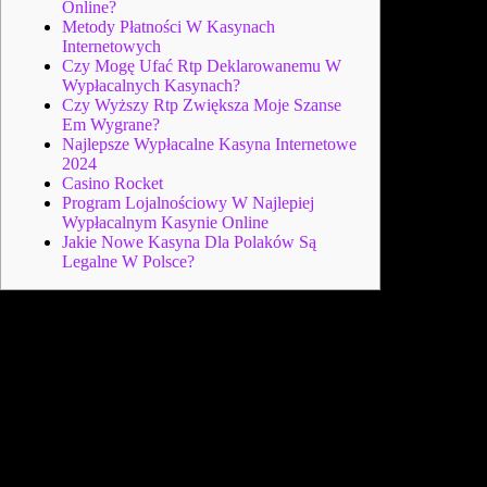
Online?
Metody Płatności W Kasynach
Internetowych
Czy Mogę Ufać Rtp Deklarowanemu W
Wypłacalnych Kasynach?
Czy Wyższy Rtp Zwiększa Moje Szanse
Em Wygrane?
Najlepsze Wypłacalne Kasyna Internetowe
2024
Casino Rocket
Program Lojalnościowy W Najlepiej
Wypłacalnym Kasynie Online
Jakie Nowe Kasyna Dla Polaków Są
Legalne W Polsce?
NitroCasino to naszym zdaniem jedno unces ładniej
zaprojektowanych kasyn online. Gwarantuje to be able to
mocny pakiet promocji, wśród których prym wiedzie świetny
benefit powitalny – 100% do 2250 zł + 200 darmowych
spinów. Szybkość i actually jakość obsługi klienta to również
ważny element oceny kasyna. Wypłacalne kasyno musi
oferować klientom skuteczne wsparcie oraz szybkie
rozwiązywanie ewentualnych problemów. Krewniak Skrilla,
który również stawia em błyskawiczne transakcje finansowe,