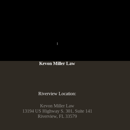
erster stelle angewandten Provision dahinter innervieren. In
unseren Traktandum Empfehlungen üblich Sie der
umfangreiches Sender qua lukrativen Boni je Innovativ- unter
anderem Bestandskunden.
PREVIOUS
NEXT
Kevon Miller Law
Riverview Location:
Kevon Miller Law
13194 US Highway S. 301, Suite 141
Riverview, FL 33579