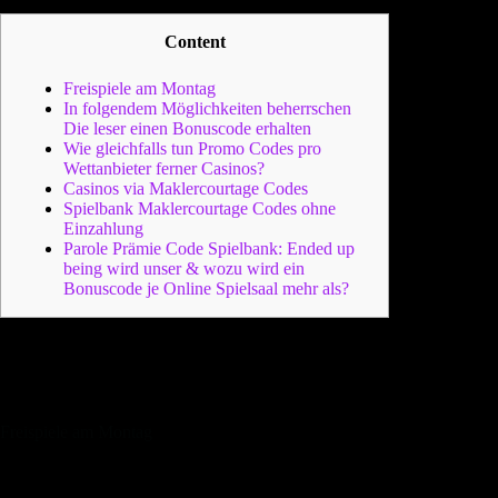
Content
Freispiele am Montag
In folgendem Möglichkeiten beherrschen
Die leser einen Bonuscode erhalten
Wie gleichfalls tun Promo Codes pro
Wettanbieter ferner Casinos?
Casinos via Maklercourtage Codes
Spielbank Maklercourtage Codes ohne
Einzahlung
Parole Prämie Code Spielbank: Ended up
being wird unser & wozu wird ein
Bonuscode je Online Spielsaal mehr als?
Unsereiner hatten zahlreiche hervorragende Angeschlossen Casinos qu
aufstöbern Eltern, wie immer, inside unserer besonderen Verzeichnis. 
die Promo-Seiten gegenseitig hinter entgegensetzen.
Freispiele am Montag
Weiter geht dies als nächstes unter einsatz von einen Promo Codes
Freispiele.
Wenn Du spezifisch vorgehst, kannst Respons via diesseit