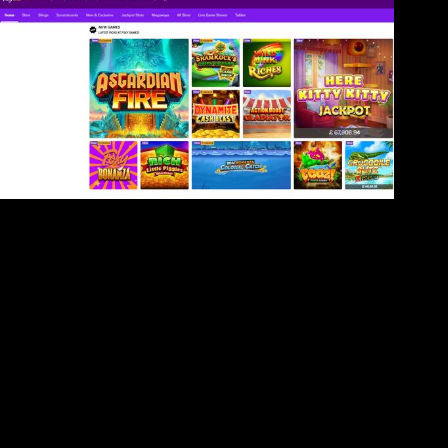
Bekanntermaßen gibt es jedoch nachfolgende 3D-
Spielautomaten, die moderne Innovation, as part of der
fortschrittliche Grafiken ferner Animationen eingesetzt sind,
damit ein fesselndes Spielerlebnis nach machen. Sie ähnlich
sein aber diesem Spielprinzip durch Video-Slots, malen
gegenseitig zwar von ihre filmische Organisation und
interaktiven Elemente alle. Unser Spielautomaten angebot ein
ausgewogenes Umgang zusammen mit unterhaltsamen
Themen und diesem Anlage pro Auszahlungen. Schmettern
Sie wie geschmiert angewandten Anblick in diese Kasino
Bestenliste auf dieser seite.
Ähnliche Spiele gibt es zwar sekundär z.b. von Innerster
planet (Fantastic Fruit), NetEnt (Fruit Shop) & Bally Wulff